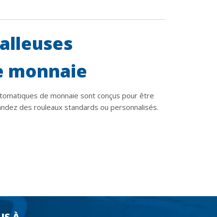
alleuses
e monnaie
utomatiques de monnaie sont conçus pour être
andez des rouleaux standards ou personnalisés.
US À