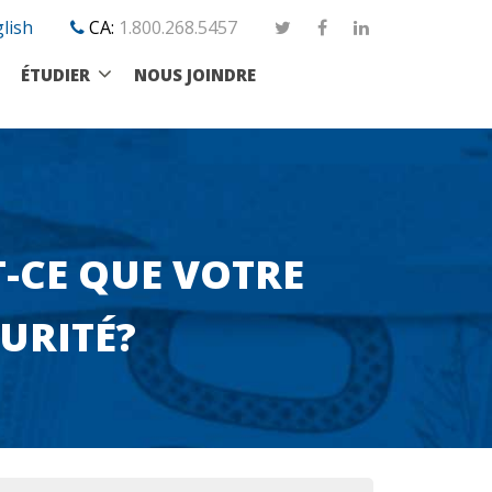
lish
CA:
1.800.268.5457
ÉTUDIER
NOUS JOINDRE
T-CE QUE VOTRE
URITÉ?